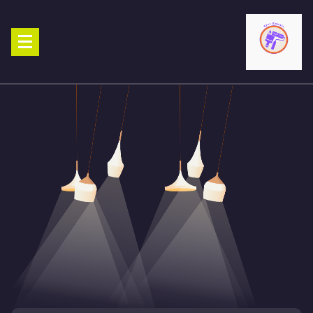
Ski
t
conten
صباغ الكويت 90029377 تركيب ورق جدران افضل خدمات صبغ منازل صباغ
شاطر ورخيص تنفيذ احدث الديكورات الاحترافية اتصل الان