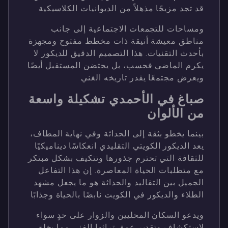
قد تجد مزيجًا مذهلاً من الديوانيات الكلاسيكية
ومساحات للتجمعات الاجتماعية إلى جانب
مناطق معيشة أنيقة ذات مخطط مفتوح ومجهزة
بأحدث التقنيات. هذا التصميم الدقيق للديكور لا
يكرم الماضي فحسب، بل يحتضن المستقبل أيضًا
ويعرض مجتمعًا يقدر تاريخه الغني
صباغ في الأحمدي تشكيلة واسعة
من الألوان
بينما يخطو بثقة إلى الحداثة وفي نهاية المطاف،
يعد الديكور الكويتي التقليدي انعكاسًا ديناميكيًا
للثقافة التي تحترم جذورها وتتكيف بشكل مبتكر
مع متطلبات الحياة المعاصرة. إن هذا التفاعل
الجميل بين التقاليد والحداثة هو ما يجعل مشهد
الطلاء والديكور في الكويت نابضًا بالحياة وجذابًا
ويدعو السكان المحليين والزوار على حدٍ سواء
لاستكشاف وتقدير عمق تراثها الفني مما يخلق