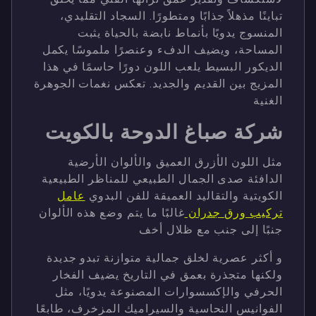
تباينًا مذهلاً جذابًا ومتطورًا. السجاد التقليدي،
المنسوج يدويًا بأنماط نابضة بالحياة يثبت
المساحة، ويضيف الدفء وعنصرًا ملموسًا يكمل
الديكور البسيط يلعب اللون دورًا حاسمًا في هذا
المزيج بين القديم والجديد. تعكس نغمات الجوهرة
الغنية
شركة صباغ الدوحة بالكويت
مثل اللون الأزرق العميق والألوان الأرضية
الدافئة صدى الجمال الطبيعي للمناظر الطبيعية
الكويتية والتقاليد العميقة للفن البدوي
عامل
تركيب ورق جدران
غالبًا ما يتم وضع هذه الألوان
جنبًا إلى جنب مع ظلال أخف
و أكثر عصرية لخلق جمالية متوازنة تبدو جديدة
ولكنها متجذرة بعمق في التاريخ يضيف الفخار
الحرفي والإكسسوارات المصنوعة يدويًا، مثل
الفوانيس النحاسية والسيراميك المزخرف، طابعًا