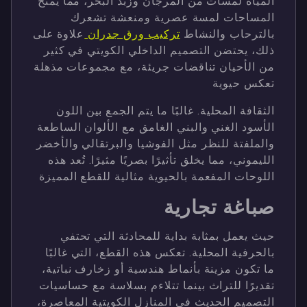
المياه لمسات من المرجان وزبد البحر، مما يمنح
المساحات لمسة عصرية ومنعشة تشعرك
بالترحاب والنشاط
تركيب ورق جدران
علاوة على
ذلك، يحتضن التصميم الداخلي الكويتي في كثير
من الأحيان تناقضات جريئة، مع مجموعات مذهلة
تعكس حيوية
الثقافة المحلية. غالبًا ما يتم الجمع بين اللون
الأسود الغني والبني الغامق مع الألوان الساطعة
والملفتة للنظر مثل الفوشيا والبرتقالي والأخضر
الليموني، مما يخلق تأثيرًا بصريًا مثيرًا. تُعد هذه
اللوحات المفعمة بالحيوية مثالية للقطع المميزة
صباغة تجارية
حيث يعمل بمثابة بداية للمحادثة التي تحتفي
بالحرفية المحلية. تعكس هذه القطع، التي غالبًا
ما تكون مزينة بأنماط هندسية أو زخارف نباتية،
تقديرًا للتراث بينما تتلاءم بسلاسة مع حساسيات
التصميم الحديث في المنازل الكويتية المعاصرة،