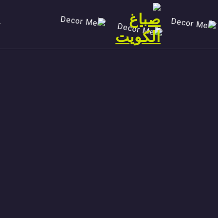
Ski
t
conten
صباغ الكويت 90029377 تركيب ورق جدران افضل خدمات صبغ منازل صباغ شاطر ورخيص تنفيذ احدث الديكورات الاحترافية اتصل الان