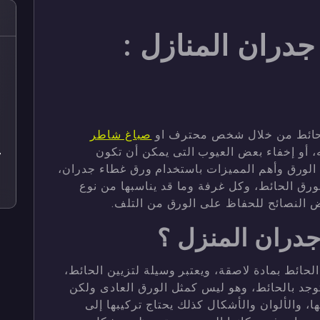
دران المنازل :
ص
ص
ص
 حائط من خلال شخص محترف او
صباغ شاطر
ص
ه، أو إخفاء بعض العيوب التى يمكن أن تكون
7
ورق وأهم المميزات باستخدام ورق غطاء جدران،
ص
لورق الحائط، وكل غرفة وما قد يناسبها من نوع
ض النصائح للحفاظ على الورق من التلف.
دران المنزل ؟
حائط بمادة لاصقة، ويعتبر وسيلة لتزيين الحائط،
توجد بالحائط، وهو ليس كمثل الورق العادى ولكن
ا، والألوان والأشكال كذلك يحتاج تركيبها إلى