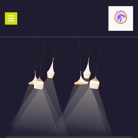
Ski
t
conten
صباغ الكويت 90029377 تركيب ورق جدران افضل خدمات صبغ منازل صباغ
شاطر ورخيص تنفيذ احدث الديكورات الاحترافية اتصل الان