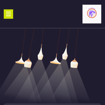
Ski
t
conten
صباغ الكويت 90029377 تركيب ورق جدران افضل خدمات صبغ منازل صباغ
شاطر ورخيص تنفيذ احدث الديكورات الاحترافية اتصل الان