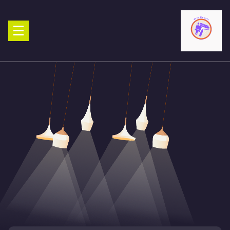
Ski
t
conten
صباغ الكويت 90029377 تركيب ورق جدران افضل خدمات صبغ منازل صباغ
شاطر ورخيص تنفيذ احدث الديكورات الاحترافية اتصل الان