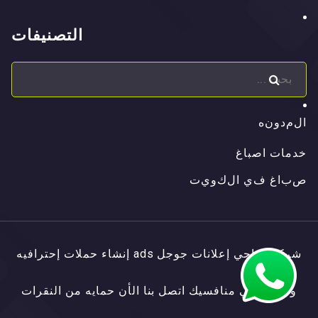
التصنيفات
ا
ل
م
د
و
ن
ه
ا
ل
م
د
و
ن
ه
خدمات اصباغ
ص
ب
ا
غ
ف
ي
ا
ل
ك
و
ي
ت
ص
ب
ا
غ
ف
ي
ا
ل
ك
و
ي
ت
شركة الناجي إعلانات جوجل ads إنشاء حملات إحترافيه
وتفوق علي منافسيك اتصل بنا الأن حمايه من النقرات