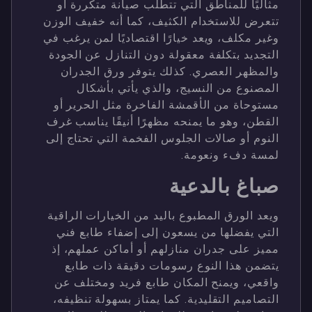
مثاليًا للمناطق التي تتطلب صيانة متكررة أو
تتعرض للاستخدام الكثيف، كما أنه خفيف الوزن
وغير مكلف، ويعد خيارًا اقتصاديًا لمن يرغب في
التجديد بتكلفة معقولة دون التنازل عن الجودة
والمظهر العصري. كذلك يتوفر ورق الجدران
المصنوع من النسيج، والذي يأتي بأشكال
مستوحاة من الأقمشة الفاخرة مثل الحرير أو
القطن، وهو ما يمنحه مظهرًا أنيقًا يناسب غرف
النوم أو صالات الجلوس الفخمة التي تحتاج إلى
لمسة دفء ونعومة.
صباغ بالدعية
ويعد الورق المطبوع باليد من الخيارات الراقية
التي يفضلها من يسعون إلى إضفاء طابع فني
مميز على جدران منازلهم أو أماكن عملهم، إذ
يتضمن هذا النوع رسومات دقيقة ذات طابع
واقعي، ويمنح المكان طابع فريد ومختلف عن
التصاميم التقليدية. كما يمتاز بسهولة تنظيفه،