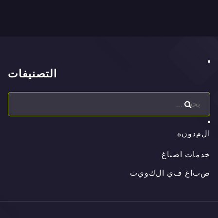
التصنيفات
ا
ل
م
د
و
ن
ه
ا
ل
م
د
و
ن
ه
خدمات اصباغ
ص
ب
ا
غ
ف
ي
ا
ل
ك
و
ي
ت
ص
ب
ا
غ
ف
ي
ا
ل
ك
و
ي
ت