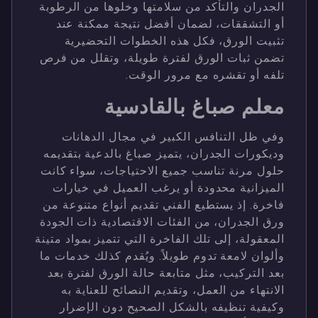
الجدران والتأكد من سلامتها وخلوها من الرطوبة
أو التشققات، لضمان أفضل نتيجة ممكنة عند
تثبيت الورق، فكل هذه الخطوات التحضيرية
تضمن ثبات الورق لفترة طويلة، وتقلل من فرص
تلفه أو تقشره مع مرور الوقت.
معلم صباغ بالقادسية
وفي ظل التنافس الكبير في مجال الدهانات
وديكورات الجدران، يتميز صباغ بالدعية بتقديمه
حلول مرنة تناسب جميع الاحتياجات، سواء كانت
الميزانية محدودة أو يرغب العميل في خيارات
فاخرة. إذ يستطيع الفني تقديم أنواع متنوعة من
ورق الجدران، من الفئات الاقتصادية ذات الجودة
المعقولة، إلى تلك الفاخرة التي تتميز بمواد متينة
وألوان لامعة تدوم طويلاً. ويُقدم كذلك خدمات ما
بعد التركيب، مثل متابعة حالة الورق لفترة بعد
الانتهاء من العمل، وتقديم النصائح للعناية به
وكيفية تنظيفه بالشكل الصحيح دون الإضرار