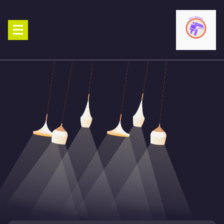
Ski
t
conten
صباغ الكويت 90029377 تركيب ورق جدران افضل خدمات صبغ منازل صباغ
شاطر ورخيص تنفيذ احدث الديكورات الاحترافية اتصل الان