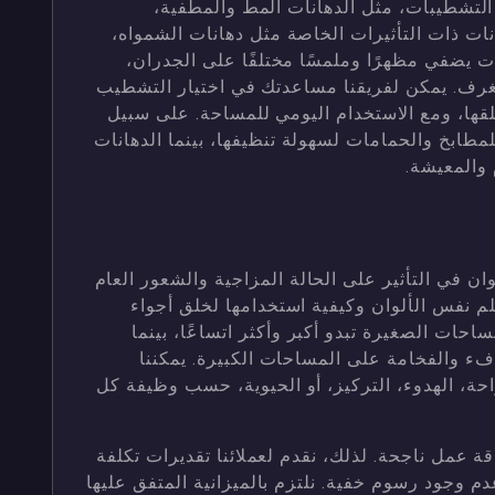
التشطيبات، مثل الدهانات المط والمطفية،
انات ذات التأثيرات الخاصة مثل دهانات الشمواه،
ات يضفي مظهرًا وملمسًا مختلفًا على الجدران،
غرف. يمكن لفريقنا مساعدتك في اختيار التشطيب
قها، ومع الاستخدام اليومي للمساحة. على سبيل
للمطابخ والحمامات لسهولة تنظيفها، بينما الدهانات
م والمعيشة.
وان في التأثير على الحالة المزاجية والشعور العام
لم نفس الألوان وكيفية استخدامها لخلق أجواء
احات الصغيرة تبدو أكبر وأكثر اتساعًا، بينما
دفء والفخامة على المساحات الكبيرة. يمكننا
احة، الهدوء، التركيز، أو الحيوية، حسب وظيفة كل
 عمل ناجحة. لذلك، نقدم لعملائنا تقديرات تكلفة
 وجود رسوم خفية. نلتزم بالميزانية المتفق عليها