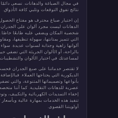
في مجال الصباغة والدهانات. نسعى دائمًا 
نتائج تفوق التوقعات وتلبي كافة الأذواق.
إن اختيار صباغ محترف هو مفتاح الحصول ع
الدهانات ليست مجرد ألوان على الجدران
شخصية المكان ويضفي عليه طابعًا خاصًا. 
التي تتميز بمتانتها، سهولة تنظيفها، ومقا
ألوانها زاهية وجذابة لسنوات عديدة. سواء 
بالراحة، أو الألوان الجريئة التي تضفي حي
لمساعدتك في اختيار الألوان والتشطيبات 
لا تقتصر خدماتنا على صبغ الجدران فحس
الديكورية التي يحتاجها العملاء. فبالإضاف
بأنواعها وتصميماتها المتنوعة، والتي تضف
عصرية للدهانات التقليدية. كما أننا متخص
إخفاء التمديدات الكهربائية والتكييف، وتو
تنفيذ هذه الخدمات بمهارة عالية وبأسعار
أولويتنا القصوى.