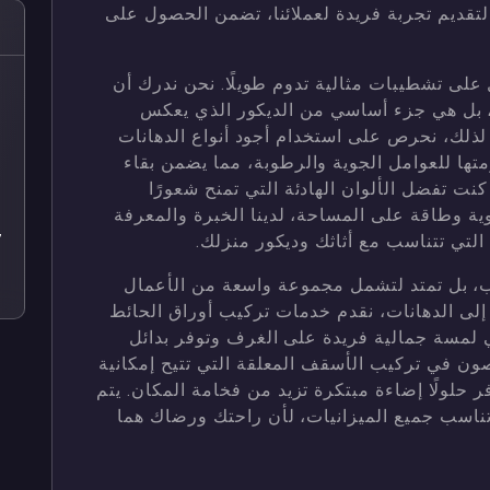
لتقديم تجربة فريدة لعملائنا، تضمن الحصول على
لى تشطيبات مثالية تدوم طويلًا. نحن ندرك أن
ص
، بل هي جزء أساسي من الديكور الذي يعكس
ص
لذلك، نحرص على استخدام أجود أنواع الدهانات
ومتها للعوامل الجوية والرطوبة، مما يضمن بقاء
ص
كنت تفضل الألوان الهادئة التي تمنح شعورًا
وية وطاقة على المساحة، لدينا الخبرة والمعرفة
ص
التي تتناسب مع أثاثك وديكور منزلك.
7
ص
ب، بل تمتد لتشمل مجموعة واسعة من الأعمال
ة إلى الدهانات، نقدم خدمات تركيب أوراق الحائط
ي لمسة جمالية فريدة على الغرف وتوفر بدائل
صون في تركيب الأسقف المعلقة التي تتيح إمكانية
فر حلولًا إضاءة مبتكرة تزيد من فخامة المكان. يتم
 تناسب جميع الميزانيات، لأن راحتك ورضاك هما