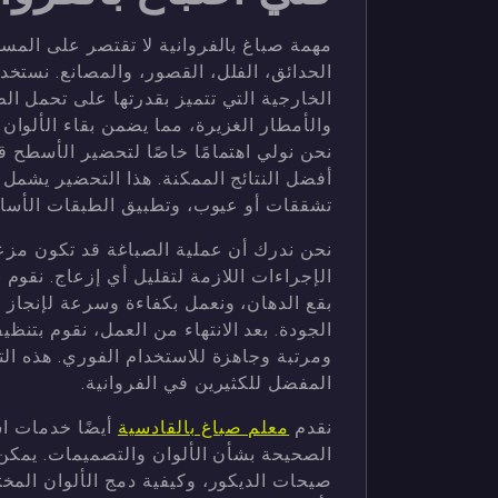
مهمة صباغ بالفروانية لا تقتصر على المس
الحدائق، الفلل، القصور، والمصانع. نستخد
الخارجية التي تتميز بقدرتها على تحمل ا
والأمطار الغزيرة، مما يضمن بقاء الألوان 
نحن نولي اهتمامًا خاصًا لتحضير الأسطح 
أفضل النتائج الممكنة. هذا التحضير يشمل
تشققات أو عيوب، وتطبيق الطبقات الأساس
نحن ندرك أن عملية الصباغة قد تكون مزع
الإجراءات اللازمة لتقليل أي إزعاج. نقوم 
بقع الدهان، ونعمل بكفاءة وسرعة لإنجا
الجودة. بعد الانتهاء من العمل، نقوم بت
ومرتبة وجاهزة للاستخدام الفوري. هذه الت
المفضل للكثيرين في الفروانية.
نقدم
معلم صباغ بالقادسية
أيضًا خدمات اس
الصحيحة بشأن الألوان والتصميمات. يمكن
صيحات الديكور، وكيفية دمج الألوان المخت