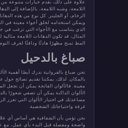
علاوة على ذلك، نقدم خيارات متنوعة من 
اللامعة، وشبه اللامعة، بالإضافة إلى الده
الرخام، أو الجليتر. كل نوع من هذه الدهان
ويمكن استخدامه لخلق أجواء معينة في ال
الذي يتناسب مع الأجواء التي ترغب في خل
المثال، قد تكون الدهانات اللامعة مثالية 
المط تمنح مظهرًا هادئًا ودافئًا لغرف النو
صباغ بالدحيل
نحن صباغ بالفروانية ندرك أيضًا أهمية الأل
بالمكان. لذلك، يمكننا تقديم نصائح حول ع
معينة. فالألوان الفاتحة يمكن أن تجعل المس
الألوان الداكنة يمكن أن تضفي شعورًا بال
مساعدتك في اختيار الألوان التي تعزز الر
غرفة واحتياجاتك الشخصية.
نحن نؤمن بأن الشفافية هي أساس أي علاقة
واضحة ومفصلة قبل البدء بأي عمل، مع عدم