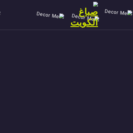
Ski
t
conten
صباغ الكويت 90029377 تركيب ورق جدران افضل خدمات صبغ منازل صباغ شاطر ورخيص تنفيذ احدث الديكورات الاحترافية اتصل الان