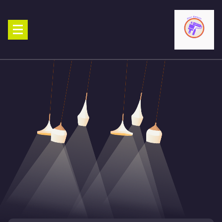
Ski
t
conten
صباغ الكويت 90029377 تركيب ورق جدران افضل خدمات صبغ منازل صباغ
شاطر ورخيص تنفيذ احدث الديكورات الاحترافية اتصل الان