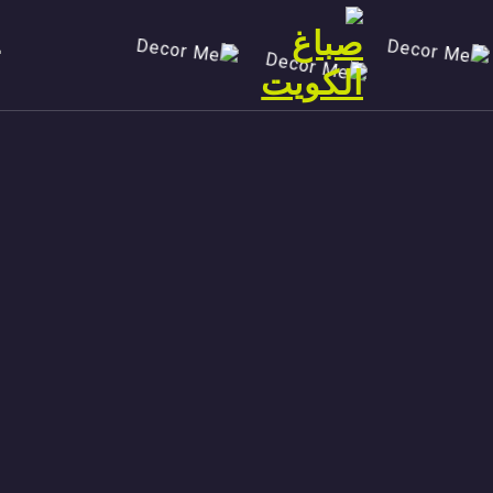
Ski
t
conten
صباغ الكويت 90029377 تركيب ورق جدران افضل خدمات صبغ منازل صباغ شاطر ورخيص تنفيذ احدث الديكورات الاحترافية اتصل الان