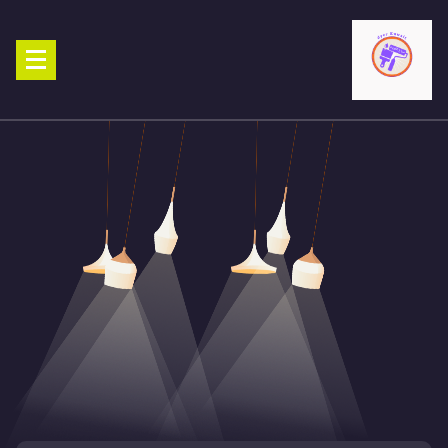
Ski
t
conten
صباغ الكويت 90029377 تركيب ورق جدران افضل خدمات صبغ منازل صباغ
شاطر ورخيص تنفيذ احدث الديكورات الاحترافية اتصل الان