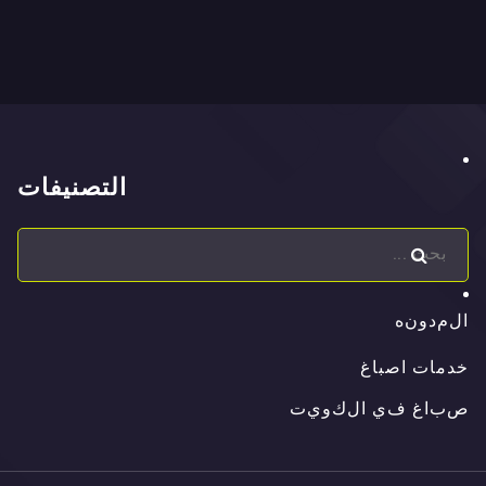
التصنيفات
ا
ل
م
د
و
ن
ه
ا
ل
م
د
و
ن
ه
خدمات اصباغ
ص
ب
ا
غ
ف
ي
ا
ل
ك
و
ي
ت
ص
ب
ا
غ
ف
ي
ا
ل
ك
و
ي
ت