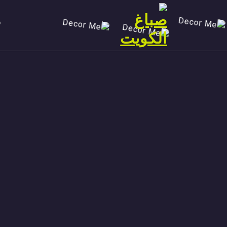
Ski
t
conten
صباغ الكويت 90029377 تركيب ورق جدران افضل خدمات صبغ منازل صباغ شاطر ورخيص تنفيذ احدث الديكورات الاحترافية اتصل الان