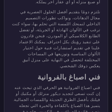
أو صبغ منزله أو أي عقار آخر يملكه.
نلتزم دومًا بتقديم أفضل الحلول العصرية في
مجال الدهانات، ونواكب تطورات التصميم
الداخلي لنمنحك اللمسة التي تحلم بها، سواء كنت
ترغب في الألوان الهادئة أو الجريئة، أو تفضل
الطابع الكلاسيكي أو المودرن، فنحن قادرون
على تنفيذ رؤيتك بكل احتراف. يمكنك الاعتماد
علينا في تقديم استشارات فنية حول اختيار
الألوان المناسبة وتوزيعها في المساحات
المختلفة لتحصل في النهاية على منزل أنيق
يعكس ذوقك الشخصي.
فني اصباغ بالفروانية
فني اصباغ الفروانية هو الحرفي الذي تبحث عنه
إن كنت تسعى لتجديد ديكور منزلك أو مكتبك أو
فيلتك بأفضل الطرق الحديثة واللمسات الجمالية.
يتميز هذا الصباغ بالكفاءة والخبرة التي تجعله
يتصدر قائمة الصباغين في الكويت، خاصة في