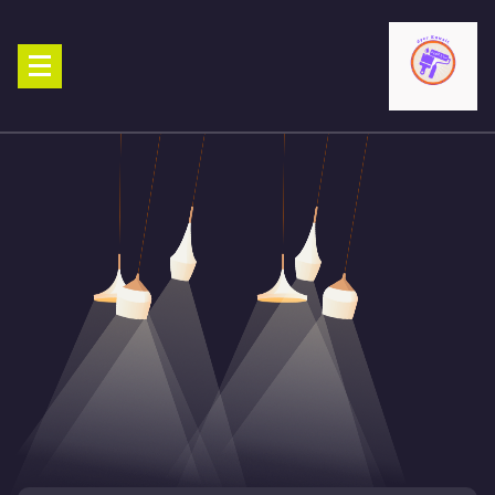
Ski
t
conten
صباغ الكويت 90029377 تركيب ورق جدران افضل خدمات صبغ منازل صباغ
شاطر ورخيص تنفيذ احدث الديكورات الاحترافية اتصل الان