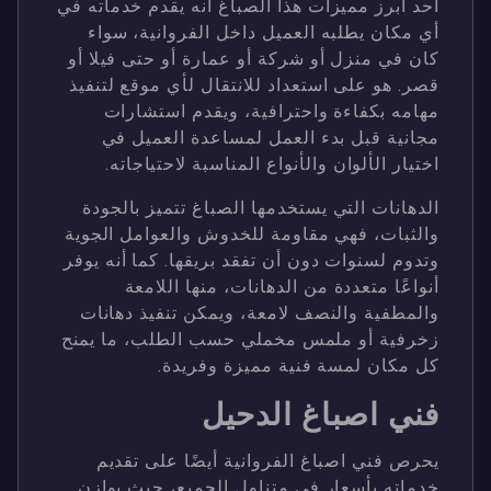
أحد أبرز مميزات هذا الصباغ أنه يقدم خدماته في
أي مكان يطلبه العميل داخل الفروانية، سواء
كان في منزل أو شركة أو عمارة أو حتى فيلا أو
قصر. هو على استعداد للانتقال لأي موقع لتنفيذ
مهامه بكفاءة واحترافية، ويقدم استشارات
مجانية قبل بدء العمل لمساعدة العميل في
اختيار الألوان والأنواع المناسبة لاحتياجاته.
الدهانات التي يستخدمها الصباغ تتميز بالجودة
والثبات، فهي مقاومة للخدوش والعوامل الجوية
وتدوم لسنوات دون أن تفقد بريقها. كما أنه يوفر
أنواعًا متعددة من الدهانات، منها اللامعة
والمطفية والنصف لامعة، ويمكن تنفيذ دهانات
زخرفية أو ملمس مخملي حسب الطلب، ما يمنح
كل مكان لمسة فنية مميزة وفريدة.
فني اصباغ الدحيل
يحرص فني اصباغ الفروانية أيضًا على تقديم
خدماته بأسعار في متناول الجميع، حيث يوازن