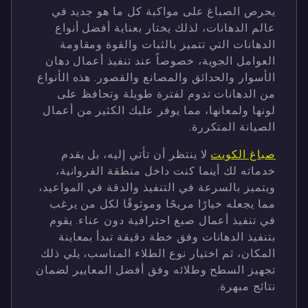
يحرص الصباغ على مواكبة كل ما هو جديد في
عالم الدهانات، لذلك يختار بعناية أفضل أنواع
الدهانات التي تتميز بالثبات والقوة ومقاومة
العوامل الجوية، خصوصاً عند تنفيذ أعمال دهان
الأسوار والحدائق والمصانع والقصور. هذه الأنواع
من الدهانات تدوم لفترة طويلة وتحافظ على
لونها ولمعانها، مما يوفر عليك الكثير من أعمال
الصيانة المتكررة.
صباغ الكويت
لا ينتظر أن تأتي إليه، بل يقدم
خدماته لك أينما كنت داخل منطقة الفروانية،
ويتميز بالسرعة في التنفيذ والدقة في المواعيد،
مما يجعله خيارًا مريحًا وموثوقًا لكل من يرغب
في تنفيذ أعمال صبغ احترافية دون عناء. يقوم
بتنفيذ الدهانات وفق خطة دقيقة تبدأ بمعاينة
المكان، ثم اختيار نوع الطلاء المناسب، يلي ذلك
تجهيز السطح وطلائه وفق أفضل المعايير لضمان
نتائج مبهرة.