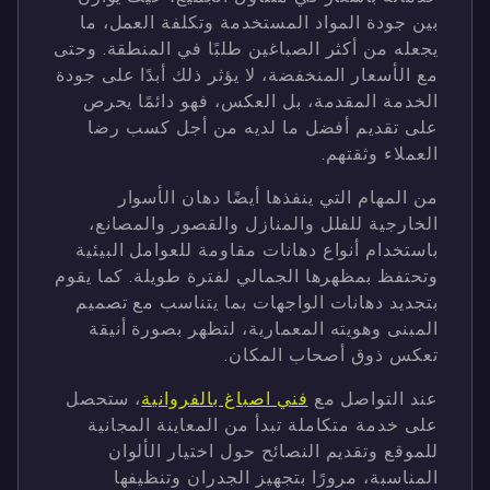
بين جودة المواد المستخدمة وتكلفة العمل، ما
يجعله من أكثر الصباغين طلبًا في المنطقة. وحتى
مع الأسعار المنخفضة، لا يؤثر ذلك أبدًا على جودة
الخدمة المقدمة، بل العكس، فهو دائمًا يحرص
على تقديم أفضل ما لديه من أجل كسب رضا
العملاء وثقتهم.
من المهام التي ينفذها أيضًا دهان الأسوار
الخارجية للفلل والمنازل والقصور والمصانع،
باستخدام أنواع دهانات مقاومة للعوامل البيئية
وتحتفظ بمظهرها الجمالي لفترة طويلة. كما يقوم
بتجديد دهانات الواجهات بما يتناسب مع تصميم
المبنى وهويته المعمارية، لتظهر بصورة أنيقة
تعكس ذوق أصحاب المكان.
عند التواصل مع
فني اصباغ بالفروانية
، ستحصل
على خدمة متكاملة تبدأ من المعاينة المجانية
للموقع وتقديم النصائح حول اختيار الألوان
المناسبة، مرورًا بتجهيز الجدران وتنظيفها