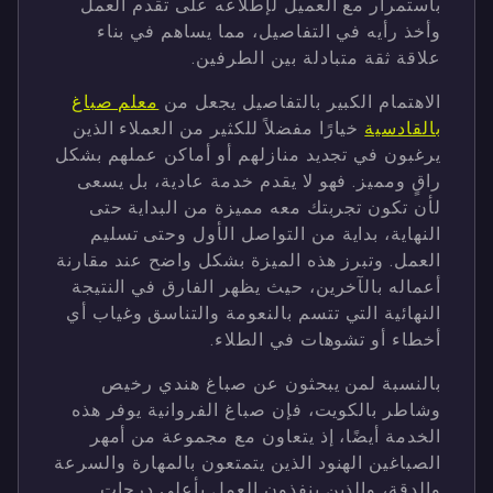
باستمرار مع العميل لإطلاعه على تقدم العمل
وأخذ رأيه في التفاصيل، مما يساهم في بناء
علاقة ثقة متبادلة بين الطرفين.
الاهتمام الكبير بالتفاصيل يجعل من
معلم صباغ
بالقادسية
خيارًا مفضلاً للكثير من العملاء الذين
يرغبون في تجديد منازلهم أو أماكن عملهم بشكل
راقٍ ومميز. فهو لا يقدم خدمة عادية، بل يسعى
لأن تكون تجربتك معه مميزة من البداية حتى
النهاية، بداية من التواصل الأول وحتى تسليم
العمل. وتبرز هذه الميزة بشكل واضح عند مقارنة
أعماله بالآخرين، حيث يظهر الفارق في النتيجة
النهائية التي تتسم بالنعومة والتناسق وغياب أي
أخطاء أو تشوهات في الطلاء.
بالنسبة لمن يبحثون عن صباغ هندي رخيص
وشاطر بالكويت، فإن صباغ الفروانية يوفر هذه
الخدمة أيضًا، إذ يتعاون مع مجموعة من أمهر
الصباغين الهنود الذين يتمتعون بالمهارة والسرعة
والدقة، والذين ينفذون العمل بأعلى درجات