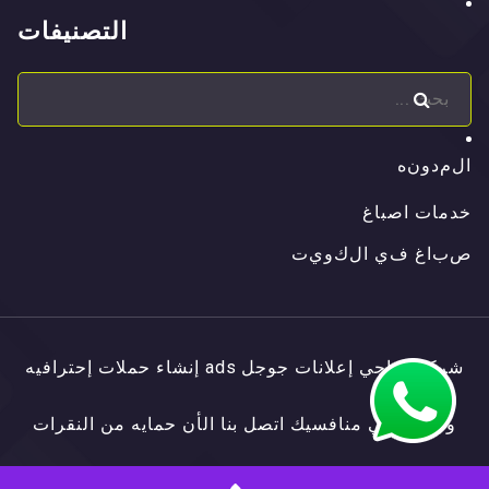
التصنيفات
ا
ل
م
د
و
ن
ه
ا
ل
م
د
و
ن
ه
خدمات اصباغ
ص
ب
ا
غ
ف
ي
ا
ل
ك
و
ي
ت
ص
ب
ا
غ
ف
ي
ا
ل
ك
و
ي
ت
شركة الناجي إعلانات جوجل ads إنشاء حملات إحترافيه
وتفوق علي منافسيك اتصل بنا الأن حمايه من النقرات
الإحتياليه للتعرف علي المزيد
اضغط هنا