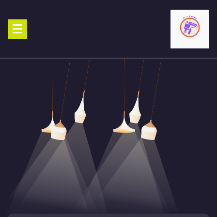
Ski
t
conten
صباغ الكويت 90029377 تركيب ورق جدران افضل خدمات صبغ منازل صباغ
شاطر ورخيص تنفيذ احدث الديكورات الاحترافية اتصل الان