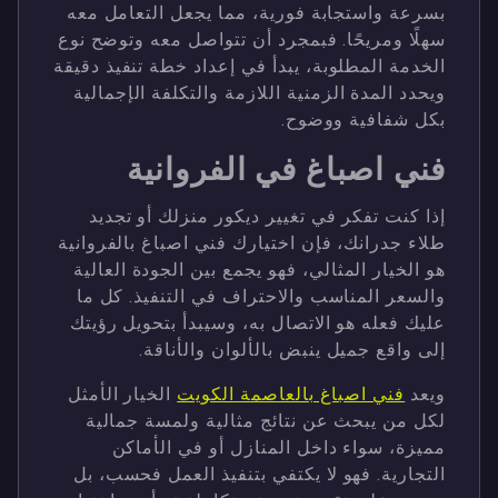
بسرعة واستجابة فورية، مما يجعل التعامل معه
سهلًا ومريحًا. فبمجرد أن تتواصل معه وتوضح نوع
الخدمة المطلوبة، يبدأ في إعداد خطة تنفيذ دقيقة
ويحدد المدة الزمنية اللازمة والتكلفة الإجمالية
بكل شفافية ووضوح.
فني اصباغ في الفروانية
إذا كنت تفكر في تغيير ديكور منزلك أو تجديد
طلاء جدرانك، فإن اختيارك فني اصباغ بالفروانية
هو الخيار المثالي، فهو يجمع بين الجودة العالية
والسعر المناسب والاحتراف في التنفيذ. كل ما
عليك فعله هو الاتصال به، وسيبدأ بتحويل رؤيتك
إلى واقع جميل ينبض بالألوان والأناقة.
ويعد
فني اصباغ بالعاصمة الكويت
الخيار الأمثل
لكل من يبحث عن نتائج مثالية ولمسة جمالية
مميزة، سواء داخل المنازل أو في الأماكن
التجارية. فهو لا يكتفي بتنفيذ العمل فحسب، بل