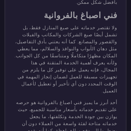
بأفضل شكل ممكن.
فني اصباغ بالفروانية
ولا تقتصر خدماته على صبغ المنازل فقط، بل
تشمل أيضًا صبغ الشركات والمكاتب والفيلات
والقصور والمصانع. كما أنه يعتني بأدق التفاصيل،
مثل دهان الأبواب والنوافذ والسلالم، مما يعطي
المكان مظهرًا متكاملًا ومتناسقًا من كل الجوانب.
ولأنه يعرف أهمية الخدمة المتقنة في هذا
المجال، فإنه يعمل على توفير كل ما يلزم من
تجهيزات مسبقة للعمل لضمان إنجاز المهمة في
الوقت المحدد دون أي تأخير أو تعطيل لأعمال
العميل.
أحد أبرز ما يميز فني اصباغ بالفروانية هو حرصه
على تقديم خدماته بأسعار مناسبة للجميع، حيث
يوازن بين جودة الخدمة وتكلفتها، ما يجعل
خدماته متاحة لفئة واسعة من العملاء دون أن
يضطروا إلى دفع مبالغ باهظة. كما أنه يقدم