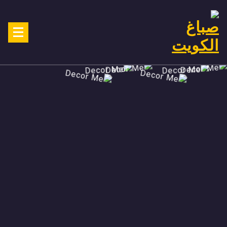
Ski
t
conten
صباغ الكويت 90029377 تركيب ورق جدران افضل خدمات صبغ منازل صباغ
شاطر ورخيص تنفيذ احدث الديكورات الاحترافية اتصل الان