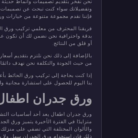
نحن نفخر بتقديم تصميمات وأنماط حديثة وم
وتفضيلاتك سواء كنت تبحث عن تصميمات أني
فإننا نقدم مجموعة متنوعة من خيارات ورق
فريقنا المحترف من معلمي تركيب ورق الجدر
بدقة واحترافية نحن نضمن لك أن تكون ع
أو قلق من النتائج.
بالإضافة إلى ذلك نحن نلتزم بتقديم أسعار ت
من حيث الجودة والتكلفة نحن نهدف دائمًا إ
إذا كنت بحاجة إلى تركيب ورق الحائط بأ
بنا اليوم للحصول على استشارة مجانية ولتج
ورق جدران اطفال
ورق جدران اطفال يعد أحد أساسيات التشطي
متزايدًا في الفترة الأخيرة يتميز ورق ال
والألوان المختلفة التي تضفي على منزلك 
ذلك فإن استخدام ورق الجدران سهل ولا ي