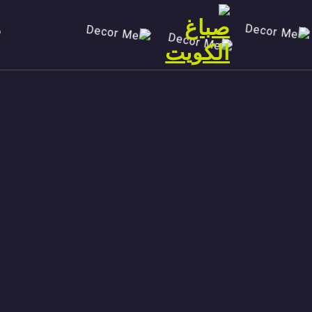
Ski
t
conten
صباغ الكويت 90029377 تركيب ورق جدران افضل خدمات صبغ منازل صباغ شاطر ورخيص تنفيذ احدث الديكورات الاحترافية اتصل الان