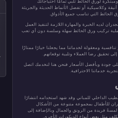
بتكرة لورق الحائط تلبي تمامًا احتياجاتك
قة وكلاسيكية أو تفضل الأنماط الحديثة والجريئة
 الحائط التي تناسب جميع الأذواق.
ص
ان لديه الخبرة والمهارة اللازمة لتنفيذ العمل
ملية تركيب ورق الحائط سهلة وسلسة دون أي تعب
ص
ص
نافسية ومعقولة لخدماتنا مما يجعلنا خيارًا ممتازًا
ص
لى تحقيق رضا العملاء وتلبية توقعاتهم.
7
على جودة وبأفضل الأسعار فنحن هنا لنخدمك اتصل
ص
ربة خدماتنا الاحترافية.
ب الداخلي للمباني وقد شهد استخدامه انتشارًا
جدران للأطفال بمجموعة متنوعة من الأشكال
لمسةً فريدة من الرونق والجمال وبالإضافة إلى
كلف مثل بعض أنواع الديكورات الأخرى.