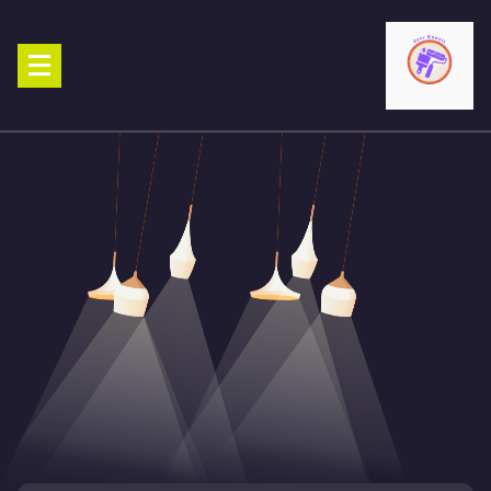
Ski
t
conten
صباغ الكويت 90029377 تركيب ورق جدران افضل خدمات صبغ منازل صباغ
شاطر ورخيص تنفيذ احدث الديكورات الاحترافية اتصل الان