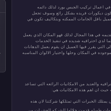
ه في اعمال تركيب الجبس بورد لذلك دائمه
كون ديكورات فريده بشكل رائع وسوف تجعل
لعميل باقل الخامات الممكنه وبتكاليف تكون في
ص
ص
قديمه في هذا المجال لذلك فهو المكان الذي يعمل
ص
ما لدي احترافيه شديده في تنفيذ الخدمات
 التي يقرر فيها العميل ان يقوم بعمل الدهانات
ص
جوده في المكان وحلها واختيار الالوان المناسبه
7
ص
افيه والعديد من الامكانيات الرائعه التي تساعد
 حيث ان اهم هذه الامكانيات هي:
متلك الخبرات التي تمتلكها شركتنا لان هذه
نوات طويله قدمت خلالها الشركه العشرات من