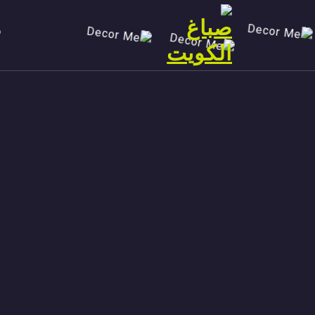
Ski
t
conten
صباغ الكويت 90029377 تركيب ورق جدران افضل خدمات صبغ منازل صباغ شاطر ورخيص تنفيذ احدث الديكورات الاحترافية اتصل الان