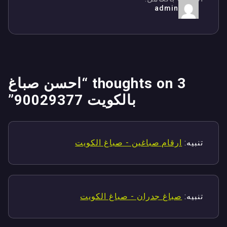
admin
3 thoughts on “
احسن صباغ
بالكويت 90029377
”
تنبيه:
ارقام صباغين - صباغ الكويت
تنبيه:
صباغ جدران - صباغ الكويت