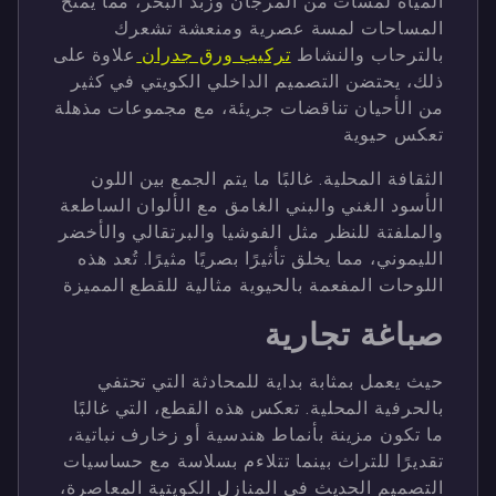
المياه لمسات من المرجان وزبد البحر، مما يمنح
المساحات لمسة عصرية ومنعشة تشعرك
بالترحاب والنشاط
تركيب ورق جدران
علاوة على
ذلك، يحتضن التصميم الداخلي الكويتي في كثير
من الأحيان تناقضات جريئة، مع مجموعات مذهلة
تعكس حيوية
الثقافة المحلية. غالبًا ما يتم الجمع بين اللون
الأسود الغني والبني الغامق مع الألوان الساطعة
والملفتة للنظر مثل الفوشيا والبرتقالي والأخضر
الليموني، مما يخلق تأثيرًا بصريًا مثيرًا. تُعد هذه
اللوحات المفعمة بالحيوية مثالية للقطع المميزة
صباغة تجارية
حيث يعمل بمثابة بداية للمحادثة التي تحتفي
بالحرفية المحلية. تعكس هذه القطع، التي غالبًا
ما تكون مزينة بأنماط هندسية أو زخارف نباتية،
تقديرًا للتراث بينما تتلاءم بسلاسة مع حساسيات
التصميم الحديث في المنازل الكويتية المعاصرة،