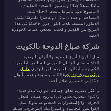
تباينًا مذهلاً جذابًا ومتطورًا. السجاد التقليدي،
المنسوج يدويًا بأنماط نابضة بالحياة يثبت
المساحة، ويضيف الدفء وعنصرًا ملموسًا يكمل
الديكور البسيط يلعب اللون دورًا حاسمًا في هذا
المزيج بين القديم والجديد. تعكس نغمات الجوهرة
الغنية
شركة صباغ الدوحة بالكويت
مثل اللون الأزرق العميق والألوان الأرضية
الدافئة صدى الجمال الطبيعي للمناظر الطبيعية
الكويتية والتقاليد العميقة للفن البدوي
عامل
تركيب ورق جدران
غالبًا ما يتم وضع هذه الألوان
جنبًا إلى جنب مع ظلال أخف
و أكثر عصرية لخلق جمالية متوازنة تبدو جديدة
ولكنها متجذرة بعمق في التاريخ يضيف الفخار
الحرفي والإكسسوارات المصنوعة يدويًا، مثل
الفوانيس النحاسية والسيراميك المزخرف، طابعًا