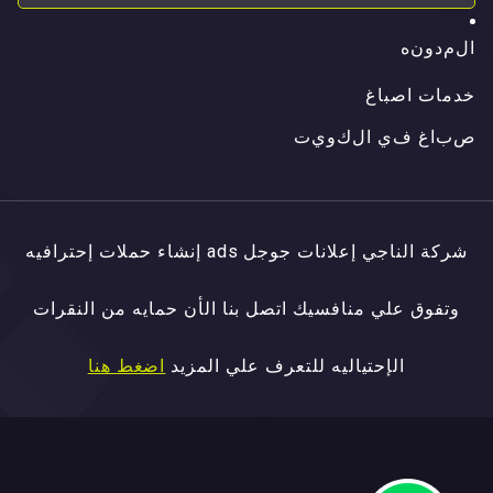
ا
ل
م
د
و
ن
ه
ا
ل
م
د
و
ن
ه
خدمات اصباغ
ص
ب
ا
غ
ف
ي
ا
ل
ك
و
ي
ت
ص
ب
ا
غ
ف
ي
ا
ل
ك
و
ي
ت
شركة الناجي إعلانات جوجل ads إنشاء حملات إحترافيه
وتفوق علي منافسيك اتصل بنا الأن حمايه من النقرات
الإحتياليه للتعرف علي المزيد
اضغط هنا