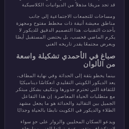
قد تجد مزيجًا مذهلاً من الديوانيات الكلاسيكية
ومساحات للتجمعات الاجتماعية إلى جانب
مناطق معيشة أنيقة ذات مخطط مفتوح ومجهزة
بأحدث التقنيات. هذا التصميم الدقيق للديكور لا
يكرم الماضي فحسب، بل يحتضن المستقبل أيضًا
ويعرض مجتمعًا يقدر تاريخه الغني
صباغ في الأحمدي تشكيلة واسعة
من الألوان
بينما يخطو بثقة إلى الحداثة وفي نهاية المطاف،
يعد الديكور الكويتي التقليدي انعكاسًا ديناميكيًا
للثقافة التي تحترم جذورها وتتكيف بشكل مبتكر
مع متطلبات الحياة المعاصرة. إن هذا التفاعل
الجميل بين التقاليد والحداثة هو ما يجعل مشهد
الطلاء والديكور في الكويت نابضًا بالحياة وجذابًا
ويدعو السكان المحليين والزوار على حدٍ سواء
لاستكشاف وتقدير عمق تراثها الفني مما يخلق