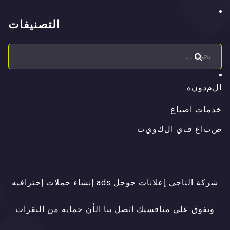
التصنيفات
ا
ل
م
د
و
ن
ه
ا
ل
م
د
و
ن
ه
خدمات اصباغ
ص
ب
ا
غ
ف
ي
ا
ل
ك
و
ي
ت
ص
ب
ا
غ
ف
ي
ا
ل
ك
و
ي
ت
شركة الناجي إعلانات جوجل ads إنشاء حملات إحترافيه
وتفوق علي منافسيك اتصل بنا الأن حمايه من النقرات