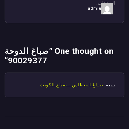
الدهانات.
admin
One thought on “
صباغ الدوحة
”
90029377
تنبيه:
صباغ الفنطاس - صباغ الكويت