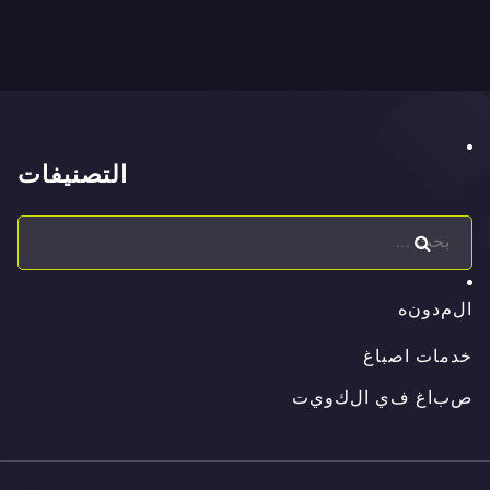
التصنيفات
ا
ل
م
د
و
ن
ه
ا
ل
م
د
و
ن
ه
خدمات اصباغ
ص
ب
ا
غ
ف
ي
ا
ل
ك
و
ي
ت
ص
ب
ا
غ
ف
ي
ا
ل
ك
و
ي
ت