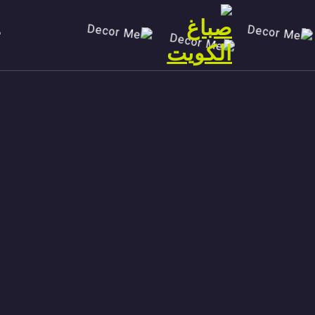
Ski
t
conten
صباغ الكويت 90029377 تركيب ورق جدران افضل خدمات صبغ منازل صباغ شاطر ورخيص تنفيذ احدث الديكورات الاحترافية اتصل الان