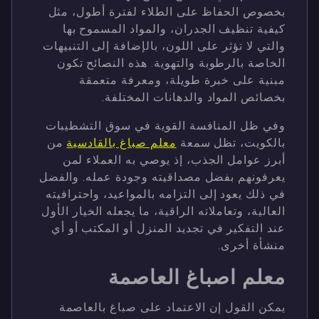
بخصوص الحفاظ على الطلاء لفترة أطول، مثل
كيفية تنظيف الجدران، والمواد المسموح بها
والتي لا تؤثر على اللون، بالإضافة إلى التنبيهات
الخاصة بالرطوبة والتهوية. هذه النصائح تكون
مبنية على خبرة طويلة، ومعرفة متعمقة
بخصائص المواد والدهانات المختلفة.
وفي ظل المنافسة القوية في سوق التشطيبات
بالكويت، تظل سمعة
معلم صباغ بالقادسية
من
أبرز عوامل الجذب، إذ يوصي به العملاء لمن
يعرفونهم بفضل مصداقيته وجودة عمله. والفضل
في ذلك يعود إلى التزامه بالمواعيد، واحترافيته
العالية، وتعاملاته الراقية، ما يجعله الخيار الأول
عند التفكير في تجديد المنزل أو المكتب أو أي
منشأة أخرى.
معلم اصباغ العاصمة
يمكن القول إن الاعتماد على صباغ بالعاصمة