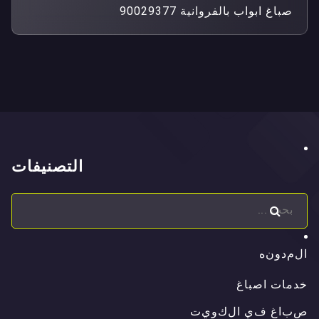
صباغ ابواب بالفروانية 90029377
التصنيفات
ا
ل
م
د
و
ن
ه
ا
ل
م
د
و
ن
ه
خدمات اصباغ
ص
ب
ا
غ
ف
ي
ا
ل
ك
و
ي
ت
ص
ب
ا
غ
ف
ي
ا
ل
ك
و
ي
ت