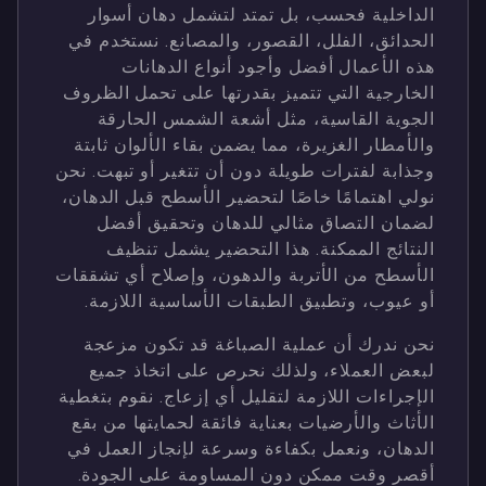
الداخلية فحسب، بل تمتد لتشمل دهان أسوار
الحدائق، الفلل، القصور، والمصانع. نستخدم في
هذه الأعمال أفضل وأجود أنواع الدهانات
الخارجية التي تتميز بقدرتها على تحمل الظروف
الجوية القاسية، مثل أشعة الشمس الحارقة
والأمطار الغزيرة، مما يضمن بقاء الألوان ثابتة
وجذابة لفترات طويلة دون أن تتغير أو تبهت. نحن
نولي اهتمامًا خاصًا لتحضير الأسطح قبل الدهان،
لضمان التصاق مثالي للدهان وتحقيق أفضل
النتائج الممكنة. هذا التحضير يشمل تنظيف
الأسطح من الأتربة والدهون، وإصلاح أي تشققات
أو عيوب، وتطبيق الطبقات الأساسية اللازمة.
نحن ندرك أن عملية الصباغة قد تكون مزعجة
لبعض العملاء، ولذلك نحرص على اتخاذ جميع
الإجراءات اللازمة لتقليل أي إزعاج. نقوم بتغطية
الأثاث والأرضيات بعناية فائقة لحمايتها من بقع
الدهان، ونعمل بكفاءة وسرعة لإنجاز العمل في
أقصر وقت ممكن دون المساومة على الجودة.