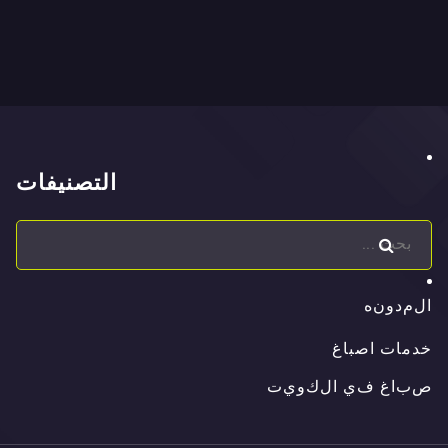
التصنيفات
ا
ل
م
د
و
ن
ه
ا
ل
م
د
و
ن
ه
خدمات اصباغ
ص
ب
ا
غ
ف
ي
ا
ل
ك
و
ي
ت
ص
ب
ا
غ
ف
ي
ا
ل
ك
و
ي
ت