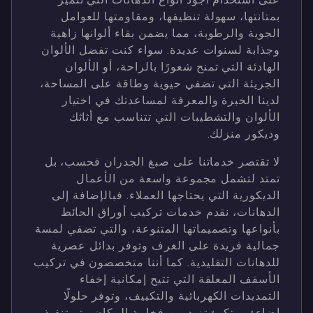
بمتانتها، سهولة تنظيفها، ومقاومتها للعوامل
الجوية والرطوبة، مما يضمن بقاء ألوانها زاهية
وجذابة لسنوات عديدة. سواء كنت تفضل الألوان
الهادئة التي تمنح شعورًا بالراحة، أو الألوان
الجريئة التي تضفي حيوية وطاقة على المساحة،
لدينا الخبرة والمعرفة لمساعدتك في اختيار
الألوان والتشطيبات التي تتناسب مع أثاثك
وديكور منزلك.
لا تقتصر خدماتنا على صبغ الجدران فحسب، بل
تمتد لتشمل مجموعة واسعة من الأعمال
الديكورية التي يحتاجها العملاء. فبالإضافة إلى
الدهانات، نقدم خدمات تركيب أوراق الحائط
بأنواعها وتصميماتها المتنوعة، والتي تضفي لمسة
جمالية فريدة على الغرف وتوفر بدائل عصرية
للدهانات التقليدية. كما أننا متخصصون في تركيب
الأسقف المعلقة التي تتيح إمكانية إخفاء
التمديدات الكهربائية والتكييف، وتوفر حلولًا
إضاءة مبتكرة تزيد من فخامة المكان. يتم تنفيذ