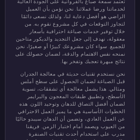
تعتمد سمعة صباغ بالفروانية على الجودة العالية
لخدماتنا ورضا عملائنا. نحن نؤمن بأن العميل
الراضي هو أفضل دعاية لنا، ولذلك نسعى دائمًا
لتجاوز التوقعات في كل مشروع نقوم به. من
خلال توفير خدمات صباغة احترافية بأسعار
معقولة، نهدف إلى جعل التجديد والديكور متاحين
للجميع. سواء كان مشروعك كبيرًا أو صغيرًا، نحن
نمنحه نفس الاهتمام والدقة، لضمان حصولك على
نتائج مبهرة تعجبك وتفخر بها.
نحن نستخدم تقنيات حديثة في معالجة الجدران
قبل الصباغة لضمان الحصول على سطح أملس
ومثالي. هذا يشمل معالجة أي تشققات، تسوية
الأسطح، وتطبيق طبقات المعجون والبرايمر
لضمان أفضل التصاق للدهان وتوحيد اللون. هذه
الخطوات الأساسية هي ما يميز العمل الاحترافي
عن العمل العادي، وتضمن أن الدهان سيبدو خاليًا
من العيوب ويصمد أمام اختبار الزمن. فريقنا
مدرب على استخدام أحدث تقنيات الصنفرة