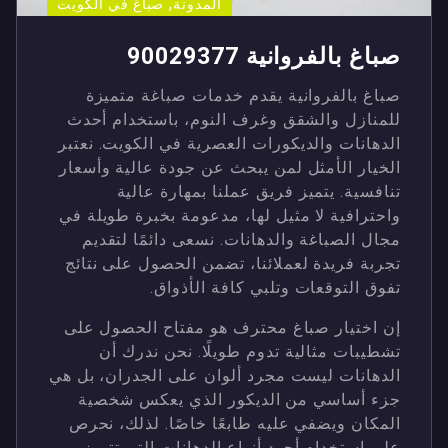
,
المدونة
صباغ في الكويت
صباغ بالفروانية 90029377
صباغ بالفروانية يقدم خدمات صباغة متميزة
للمنازل والشقق وغرف النوم، باستخدام أحدث
الدهانات والديكورات العصرية في الكويت. نعتبر
الخيار الأمثل لمن يبحث عن جودة عالية وأسعار
تنافسية. يتميز فريق عملنا بمهارة عالية
واحترافية لا مثيل لها، مدعومة بخبرة طويلة في
مجال الصباغة والدهانات. نسعى دائمًا لتقديم
تجربة فريدة لعملائنا، تضمن الحصول على نتائج
تفوق التوقعات وتلبي كافة الأذواق.
إن اختيار صباغ محترف هو مفتاح الحصول على
تشطيبات مثالية تدوم طويلًا. نحن ندرك أن
الدهانات ليست مجرد ألوان على الجدران، بل هي
جزء أساسي من الديكور الذي يعكس شخصية
المكان ويضفي عليه طابعًا خاصًا. لذلك، نحرص
على استخدام أجود أنواع الدهانات التي تتميز