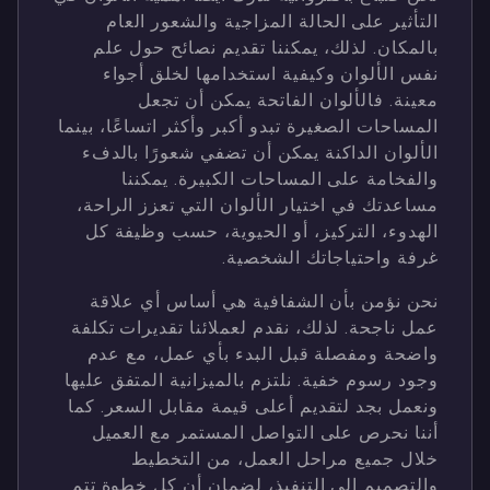
التأثير على الحالة المزاجية والشعور العام
بالمكان. لذلك، يمكننا تقديم نصائح حول علم
نفس الألوان وكيفية استخدامها لخلق أجواء
معينة. فالألوان الفاتحة يمكن أن تجعل
المساحات الصغيرة تبدو أكبر وأكثر اتساعًا، بينما
الألوان الداكنة يمكن أن تضفي شعورًا بالدفء
والفخامة على المساحات الكبيرة. يمكننا
مساعدتك في اختيار الألوان التي تعزز الراحة،
الهدوء، التركيز، أو الحيوية، حسب وظيفة كل
غرفة واحتياجاتك الشخصية.
نحن نؤمن بأن الشفافية هي أساس أي علاقة
عمل ناجحة. لذلك، نقدم لعملائنا تقديرات تكلفة
واضحة ومفصلة قبل البدء بأي عمل، مع عدم
وجود رسوم خفية. نلتزم بالميزانية المتفق عليها
ونعمل بجد لتقديم أعلى قيمة مقابل السعر. كما
أننا نحرص على التواصل المستمر مع العميل
خلال جميع مراحل العمل، من التخطيط
والتصميم إلى التنفيذ، لضمان أن كل خطوة تتم