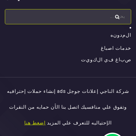
ا
ل
م
د
و
ن
ه
ا
ل
م
د
و
ن
ه
خدمات اصباغ
ص
ب
ا
غ
ف
ي
ا
ل
ك
و
ي
ت
ص
ب
ا
غ
ف
ي
ا
ل
ك
و
ي
ت
شركة الناجي إعلانات جوجل ads إنشاء حملات إحترافيه
وتفوق علي منافسيك اتصل بنا الأن حمايه من النقرات
الإحتياليه للتعرف علي المزيد
اضغط هنا