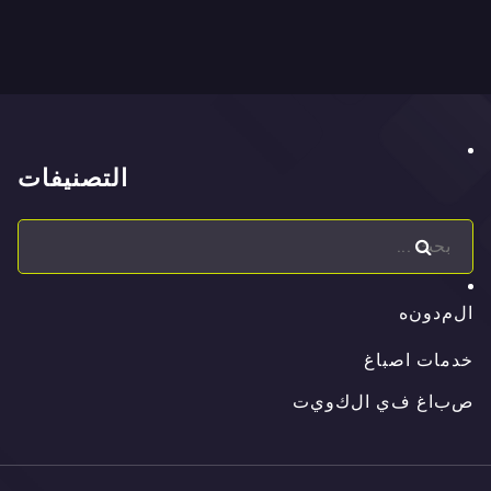
التصنيفات
ا
ل
م
د
و
ن
ه
ا
ل
م
د
و
ن
ه
خدمات اصباغ
ص
ب
ا
غ
ف
ي
ا
ل
ك
و
ي
ت
ص
ب
ا
غ
ف
ي
ا
ل
ك
و
ي
ت