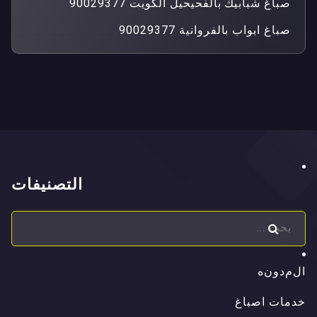
صباغ شبابيك بالفحيحيل الكويت 90029377
صباغ ابواب بالفروانية 90029377
التصنيفات
ا
ل
م
د
و
ن
ه
ا
ل
م
د
و
ن
ه
خدمات اصباغ
ص
ب
ا
غ
ف
ي
ا
ل
ك
و
ي
ت