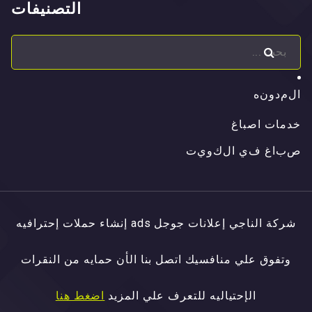
التصنيفات
ا
ل
م
د
و
ن
ه
ا
ل
م
د
و
ن
ه
خدمات اصباغ
ص
ب
ا
غ
ف
ي
ا
ل
ك
و
ي
ت
ص
ب
ا
غ
ف
ي
ا
ل
ك
و
ي
ت
شركة الناجي إعلانات جوجل ads إنشاء حملات إحترافيه
وتفوق علي منافسيك اتصل بنا الأن حمايه من النقرات
الإحتياليه للتعرف علي المزيد
اضغط هنا