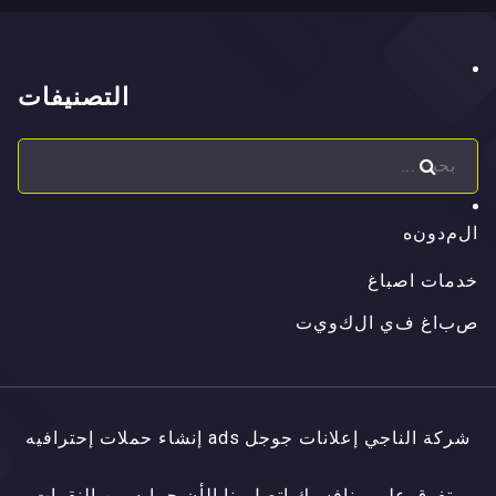
التصنيفات
ا
ل
م
د
و
ن
ه
ا
ل
م
د
و
ن
ه
خدمات اصباغ
ص
ب
ا
غ
ف
ي
ا
ل
ك
و
ي
ت
ص
ب
ا
غ
ف
ي
ا
ل
ك
و
ي
ت
شركة الناجي إعلانات جوجل ads إنشاء حملات إحترافيه
وتفوق علي منافسيك اتصل بنا الأن حمايه من النقرات