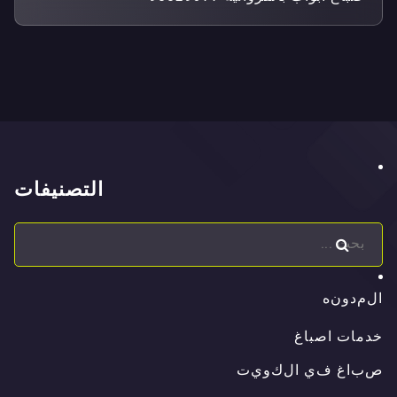
التصنيفات
ا
ل
م
د
و
ن
ه
ا
ل
م
د
و
ن
ه
خدمات اصباغ
ص
ب
ا
غ
ف
ي
ا
ل
ك
و
ي
ت
ص
ب
ا
غ
ف
ي
ا
ل
ك
و
ي
ت