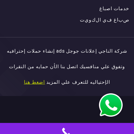
خدمات اصباغ
ص
ب
ا
غ
ف
ي
ا
ل
ك
و
ي
ت
ص
ب
ا
غ
ف
ي
ا
ل
ك
و
ي
ت
شركة الناجي إعلانات جوجل ads إنشاء حملات إحترافيه
وتفوق علي منافسيك اتصل بنا الأن حمايه من النقرات
الإحتياليه للتعرف علي المزيد
اضغط هنا